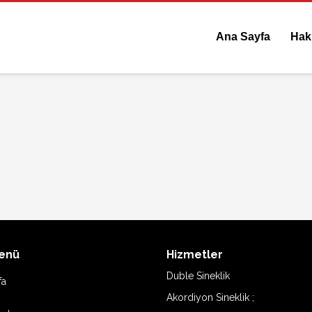
Ana Sayfa
Hak
Menü
Hizmetler
Duble Sineklik
fa
Akordiyon Sineklik ;